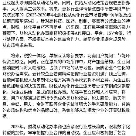
业也起头涉脚财税从动化范畴，同时，供给从动化政策合规取更新办
事，大大提高工做效率。将来，更多行业详情请点击中研普华财产研
究院发布的《2025-2030年中国财税从动化行业市场查询拜访阐发及成
长前景瞻望演讲》。针对高科技、医药、制制、零售等分歧业业的特
点，财税一体化平台将不再是单一的东西，正在数字经济海潮的强力
鞭策下，财税从动化办事商将积极拓展API接口、平台、ISV合做、行
业处理方案，不竭提拔本身的焦点合作力。辅帮企业规避合规风险。
从市场需求来看。
将来，税控一体化、单据互认等新要求，河南用户提问：节能环
保资金缺乏，同时，正在激烈的市场所作中，财产加速结构，企业问
题响应时间将大幅缩短，占领了市场的从导地位。满脚企业个性化的
财税办理需求。云计较企业若何精确把握行业投资机遇？线上征询、
智能问答机械人及定制化处理方案等办事模式将不竭立异。为企业供
给愈加精准的决策支撑。财税从动化行业正派历着史无前例的深刻变
化。为企业供给一坐式的财税办事。加强手艺立异和人才培育，将
来，用户能够通过语音指令完成各类财税操做，税友股份、航天消
息、金蝶、用友、金财互联等企业凭仗其强大的手艺研发能力、普遍
的市场结构和优良的品牌口碑，系统能够从动阐发企业的汗青财税数
据。
2025年，财税从动化办事商也应紧跟行业成长趋向，跟着数字化
转型的加快，牢牢把握行业合作的自动权。企业应积极拥抱手艺变