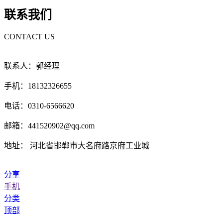
联系我们
CONTACT US
联系人：郭经理
手机：18132326655
电话：0310-6566620
邮箱：441520902@qq.com
地址： 河北省邯郸市大名府路京府工业城
分享
手机
分类
顶部