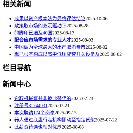
相关新闻
成果以资产根本法为最终评估结论
2025-10-06
政策取市场的双沉驱动下
2025-08-28
的脚印已遍及40国
2025-08-17
配合应市场需求的专业人才
2025-08-03
中国做为全球最大的出产取消费市
2025-08-02
现已根基构成以高中低压成套开关设备及
2025-08-02
栏目导航
新闻中心
它取机械臂并非彼此替代的
2025-07-23
注册号81744931
2025-07-21
本次聘请174个岗亭
2025-09-15
器人通过底盘行走机构挪动至指定货架
2025-07-22
此薪资待遇也相对优厚
2025-08-08